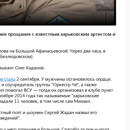
ония прощания с известным харьковским артистом и
лова на Большой Афанасьевской. Через два часа, в
(Безлюдовском).
зыкант Олег Каданов.
е стало
2 сентября. У мужчины остановилось сердце.
и соучредитель группы "Оркестр Че", а также
ил помогал ВСУ — тогда он организовал в клубе пункт
ноябре 2014 года так называемые "харьковские
радали 11 человек, в том числе сам Михаил.
стный поэт и шоумен Сергей Жадан назвал его
ведений".
 у него хорошее и большое. Спасибо за рок-н-ролл,