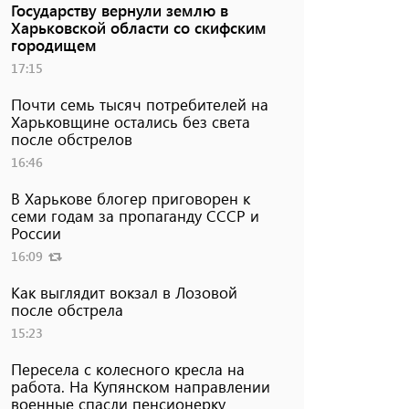
Государству вернули землю в
Харьковской области со скифским
городищем
17:15
Почти семь тысяч потребителей на
Харьковщине остались без света
после обстрелов
16:46
В Харькове блогер приговорен к
семи годам за пропаганду СССР и
России
16:09
Как выглядит вокзал в Лозовой
после обстрела
15:23
Пересела с колесного кресла на
работа. На Купянском направлении
военные спасли пенсионерку