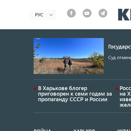
РУС
Государ
Суд отмен
В Харькове блогер
Росс
приговорен к семи годам за
на 
пропаганду СССР и России
изве
жел