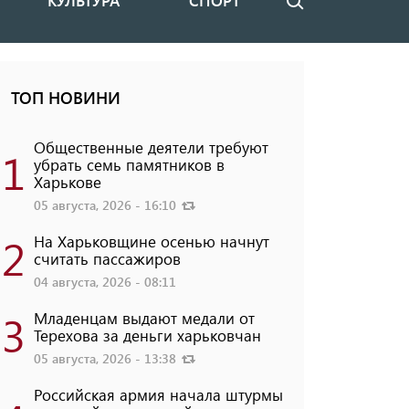
КУЛЬТУРА
СПОРТ
Поиск
ТОП НОВИНИ
Общественные деятели требуют
1
убрать семь памятников в
Харькове
05 августа, 2026 - 16:10
2
На Харьковщине осенью начнут
считать пассажиров
04 августа, 2026 - 08:11
3
Младенцам выдают медали от
Терехова за деньги харьковчан
05 августа, 2026 - 13:38
Российская армия начала штурмы