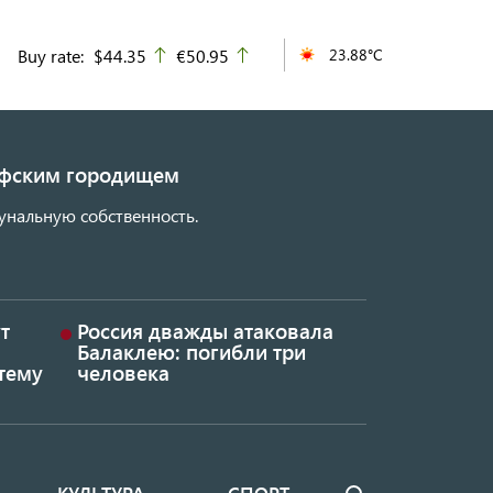
Buy rate:
$44.35
€50.95
23.88°C
up
up
кифским городищем
унальную собственность.
т
Россия дважды атаковала
Балаклею: погибли три
тему
человека