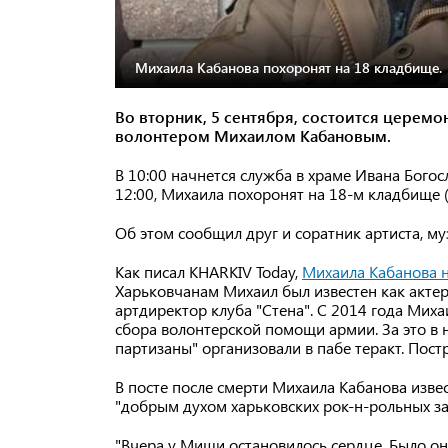
Михаила Кабанова похоронят на 18 кладбище.
Во вторник, 5 сентября, состоится церем
волонтером Михаилом Кабановым.
В 10:00 начнется служба в храме Ивана Богос
12:00, Михаила похоронят на 18-м кладбище 
Об этом сообщил друг и соратник артиста, му
Как писал KHARKIV Today,
Михаила Кабанова н
Харьковчанам Михаил был известен как актер 
артдиректор клуба "Стена". С 2014 года Миха
сбора волонтерской помощи армии. За это в 
партизаны" организовали в пабе теракт. Пост
В посте после смерти Михаила Кабанова изве
"добрым духом харьковских рок-н-рольных за
"Вчера у Миши остановилось сердце. Было оно