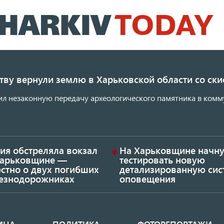
Перейти
к
основному
содержанию
ству вернули землю в Харьковской области со с
ил незаконную передачу археологического памятника в комм
ия обстреляла вокзал
На Харьковщине начну
Харьковщине —
тестировать новую
стно о двух погибших
детализированную сис
езнодорожниках
оповещения