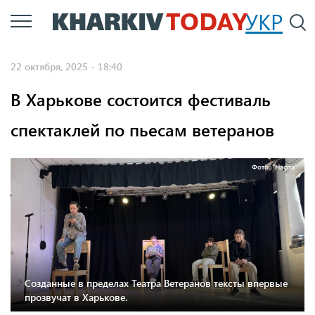
Перейти
УКР
По
к
основному
22 октября, 2025 - 18:40
содержанию
В Харькове состоится фестиваль
спектаклей по пьесам ветеранов
Фото: "Нафта"
Созданные в пределах Театра Ветеранов тексты впервые
прозвучат в Харькове.