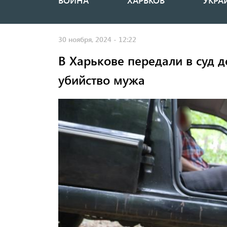
ВОЙНА
ХАРЬКОВ
УКРА
Основная
навигация
30 ноября, 2024 - 12:22
В Харькове передали в суд д
убийство мужа