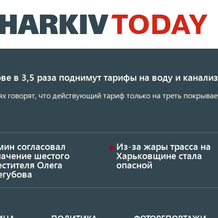
Перейти
к
основному
содержанию
ве в 3,5 раза поднимут тарифы на воду и канал
ях говорят, что действующий тариф только на треть покрывае
мин согласовал
Из-за жары трасса на
начение шестого
Харьковщине стала
стителя Олега
опасной
егубова