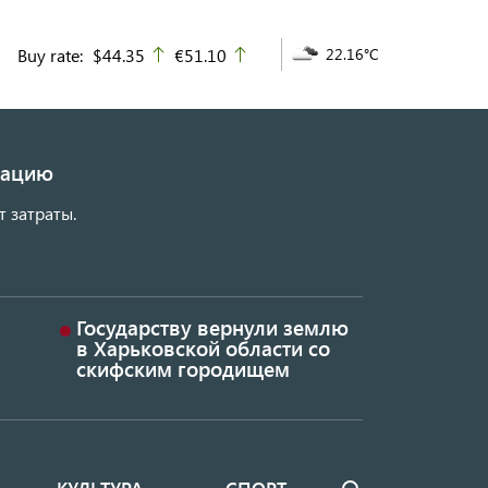
Buy rate:
$44.35
€51.10
22.16°C
up
up
изацию
т затраты.
Государству вернули землю
в Харьковской области со
скифским городищем