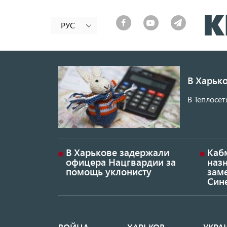
РУС
В Харько
В Теплосет
В Харькове задержали
Каб
офицера Нацгвардии за
наз
помощь уклонисту
заме
Син