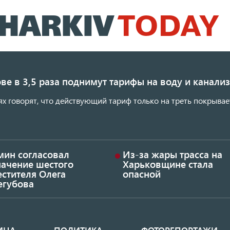
Перейти
к
основному
содержанию
ве в 3,5 раза поднимут тарифы на воду и канал
ях говорят, что действующий тариф только на треть покрывае
мин согласовал
Из-за жары трасса на
начение шестого
Харьковщине стала
стителя Олега
опасной
егубова