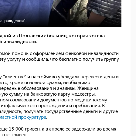
аграждения".
дной из Полтавских больниц, которая хотела
й инвалидности.
комой помочь с оформлением фейковой инвалидности
 эту услугу и сообщила, что бесплатно получить группу
 "клиентке" и настойчиво убеждала перевести деньги
, что, кроме основной суммы, необходимо
очередные обследования и анализы. Женщина
ную сумму на банковскую карту медсестры.
нном согласовании документов по медицинскому
их фактического прохождения и пребывания. В
идность, получать государственные деньги и другие
ластной прокуратуре
.
ще 15 000 гривен, а в апреле ее задержали во время
тыс. гривен.