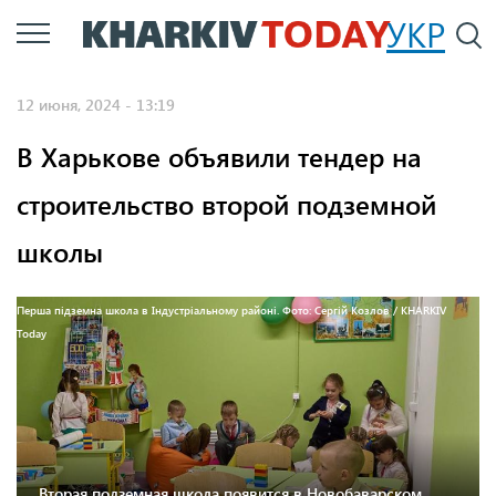
Перейти
УКР
По
к
основному
12 июня, 2024 - 13:19
содержанию
В Харькове объявили тендер на
строительство второй подземной
школы
Перша підземна школа в Індустріальному районі. Фото: Сергій Козлов / KHARKIV
Today
Вторая подземная школа появится в Новобаварском