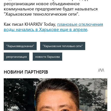
реорганизации новое объединенное
коммунальное предприятие будет называться
"Харьковские технологические сети".
Как писал KHARKIV Today,
плановые отключения
воды начались в Харькове еще в апреле
.
"Харьковводоканал"
"Харьковские тепловые сети"
реорганизация
новости Харькова