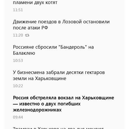
пламени двух котят
11:51
Движение поездов в Лозовой остановили
после атаки РФ
11:20
Россияне сбросили "Бандероль" на
Балаклею
10:53
У бизнесмена забрали десятки гектаров
земли на Харьковщине
10:22
Россия обстреляла вокзал на Харьковщине
— известно о двух погибших
железнодорожниках
09:44
Трамваи в Харькове на два дня меняют