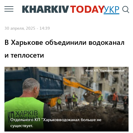
Перейти
УКР
По
к
основному
30 апреля, 2025 - 14:39
содержанию
В Харькове объединили водоканал
и теплосети
Фото: КП "Харківводоканал"
Отдельного КП "Харьковводоканал больше не
существует.