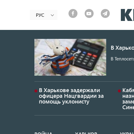
РУС
В Харько
В Теплосет
В Харькове задержали
Каб
офицера Нацгвардии за
наз
помощь уклонисту
заме
Син