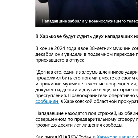
Нападавшие забрали у военнослужащего телеф
В Харькове будут судить двух нападавших н
В конце 2024 года двое 38-летних мужчин со
декабря они увидели в подземном переходе п
приехавшего в отпуск.
"Догнав его, один из злоумышленников ударил
продолжил бить его ногами вместе со своим
и причинив мужчине телесные повреждения, 
документы, деньги и другие вещи, которые он
преступления. Правоохранители оперативно 
сообщили
в Харьковской областной прокура
Нападавшие находятся под стражей, их обвин
совершенном по предварительному сговору г
грозит до десяти лет лишения свободы.
Как писал KHARKIV Today,
в Харькове напали 