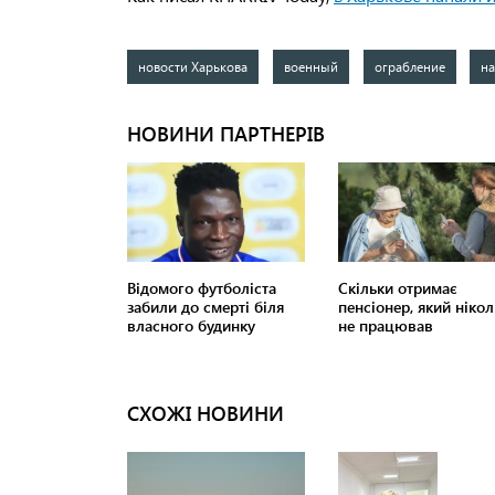
новости Харькова
военный
ограбление
н
СХОЖІ НОВИНИ