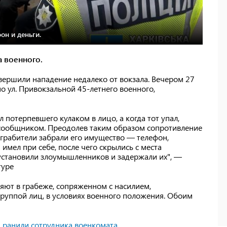
он и деньги.
а военного.
вершили нападение недалеко от вокзала. Вечером 27
о ул. Привокзальной 45-летнего военного,
 потерпевшего кулаком в лицо, а когда тот упал,
 сообщником. Преодолев таким образом сопротивление
грабители забрали его имущество — телефон,
 имел при себе, после чего скрылись с места
установили злоумышленников и задержали их", —
туре
яют в грабеже, сопряженном с насилием,
руппой лиц, в условиях военного положения. Обоим
и ранили сотрудника военкомата
.