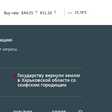
Buy rate:
$44.35
€51.10
25.78°C
up
up
изацию
т затраты.
Государству вернули землю
в Харьковской области со
скифским городищем