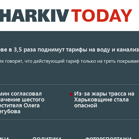
Перейти
к
основному
содержанию
ве в 3,5 раза поднимут тарифы на воду и канал
ях говорят, что действующий тариф только на треть покрывае
мин согласовал
Из-за жары трасса на
начение шестого
Харьковщине стала
стителя Олега
опасной
егубова