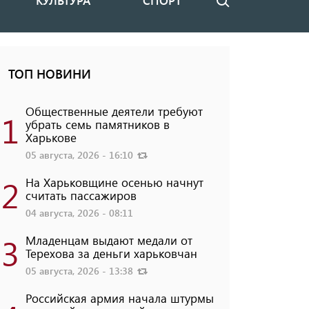
КУЛЬТУРА
СПОРТ
Поиск
ТОП НОВИНИ
Общественные деятели требуют
1
убрать семь памятников в
Харькове
05 августа, 2026 - 16:10
2
На Харьковщине осенью начнут
считать пассажиров
04 августа, 2026 - 08:11
3
Младенцам выдают медали от
Терехова за деньги харьковчан
05 августа, 2026 - 13:38
Российская армия начала штурмы