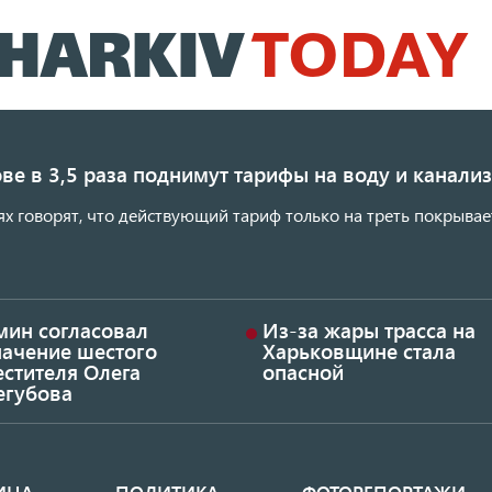
Перейти
к
основному
содержанию
ве в 3,5 раза поднимут тарифы на воду и канал
ях говорят, что действующий тариф только на треть покрывае
мин согласовал
Из-за жары трасса на
начение шестого
Харьковщине стала
стителя Олега
опасной
егубова