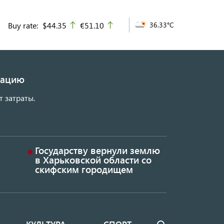
Buy rate:
$44.35
€51.10
36.33°C
up
up
изацию
т затраты.
Государству вернули землю
в Харьковской области со
скифским городищем