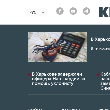
РУС
В Харько
В Теплосет
В Харькове задержали
Каб
офицера Нацгвардии за
наз
помощь уклонисту
заме
Син