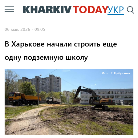
Перейти
УКР
По
к
основному
06 мая, 2026 - 09:05
содержанию
В Харькове начали строить еще
одну подземную школу
Фото: Т. Цибульник