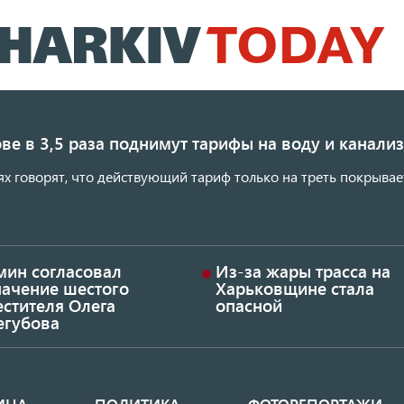
Перейти
к
основному
содержанию
ве в 3,5 раза поднимут тарифы на воду и канал
ях говорят, что действующий тариф только на треть покрывае
мин согласовал
Из-за жары трасса на
начение шестого
Харьковщине стала
стителя Олега
опасной
егубова