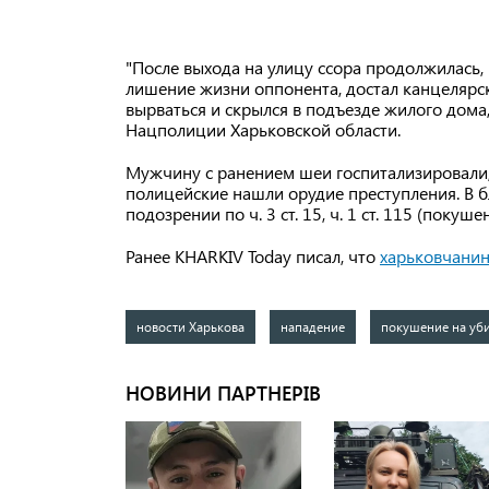
"После выхода на улицу ссора продолжилась,
лишение жизни оппонента, достал канцелярс
вырваться и скрылся в подъезде жилого дома
Нацполиции Харьковской области.
Мужчину с ранением шеи госпитализировали,
полицейские нашли орудие преступления. В
подозрении по ч. 3 ст. 15, ч. 1 ст. 115 (пок
Ранее KHARKIV Today писал, что
харьковчанин
новости Харькова
нападение
покушение на уб