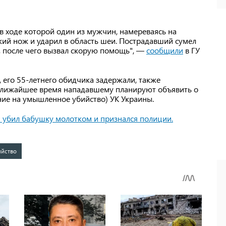
 в ходе которой один из мужчин, намереваясь на
кий нож и ударил в область шеи. Пострадавший сумел
, после чего вызвал скорую помощь", —
сообщили
в ГУ
 его 55-летнего обидчика задержали, также
 ближайшее время нападавшему планируют объявить о
ушение на умышленное убийство) УК Украины.
 убил бабушку молотком и признался полиции.
ийство