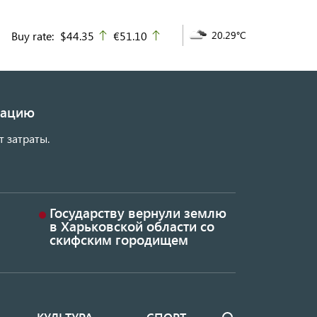
Buy rate:
$44.35
€51.10
20.29°C
up
up
изацию
т затраты.
Государству вернули землю
в Харьковской области со
скифским городищем