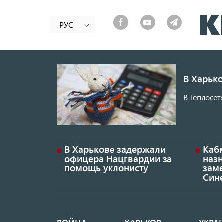
РУС
В Харько
В Теплосет
В Харькове задержали
Каб
офицера Нацгвардии за
наз
помощь уклонисту
заме
Син