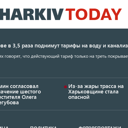
Перейти
к
основному
содержанию
ве в 3,5 раза поднимут тарифы на воду и канал
ях говорят, что действующий тариф только на треть покрывае
мин согласовал
Из-за жары трасса на
начение шестого
Харьковщине стала
стителя Олега
опасной
егубова