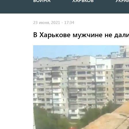
ВОЙНА
ХАРЬКОВ
УКРА
Основная
навигация
23 июня, 2021 - 17:34
В Харькове мужчине не дали