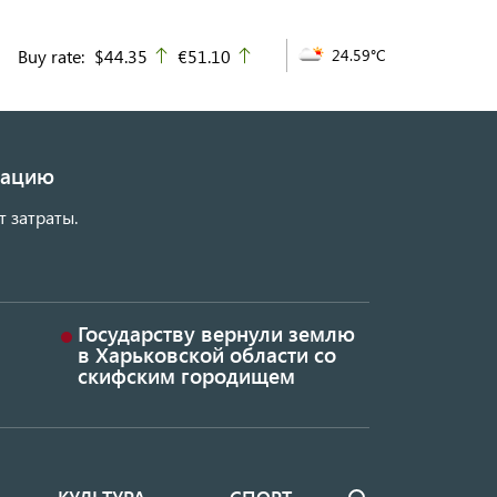
Buy rate:
$44.35
€51.10
24.59°C
up
up
изацию
т затраты.
Государству вернули землю
в Харьковской области со
скифским городищем