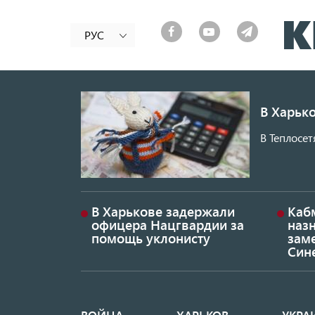
РУС
В Харько
В Теплосет
В Харькове задержали
Каб
офицера Нацгвардии за
наз
помощь уклонисту
заме
Син