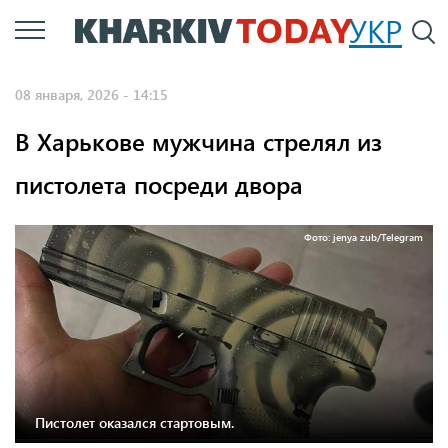
Перейти
УКР
По
к
основному
08 января, 2026 - 14:15
содержанию
В Харькове мужчина стрелял из
пистолета посреди двора
Фото: jenya zub/Telegram
Пистолет оказался стартовым.