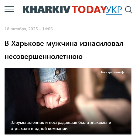
Перейти
УКР
По
к
основному
18 октября, 2025 - 14:06
содержанию
В Харькове мужчина изнасиловал
несовершеннолетнюю
Ілюстративне фото
Злоумышленник и пострадавшая были знакомы и
отдыхали в одной компании.