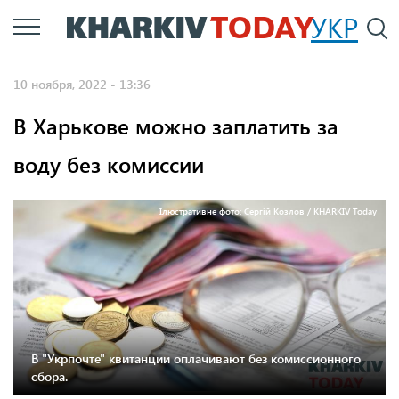
Перейти
УКР
По
к
основному
10 ноября, 2022 - 13:36
содержанию
В Харькове можно заплатить за
воду без комиссии
Ілюстративне фото: Сергій Козлов / KHARKIV Today
В "Укрпочте" квитанции оплачивают без комиссионного
сбора.