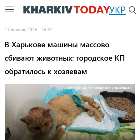
Перейти
УКР
По
к
основному
17 января, 2025 - 16:52
содержанию
В Харькове машины массово
сбивают животных: городское КП
обратилось к хозяевам
Фото: КП «Центр поводження з тваринами»