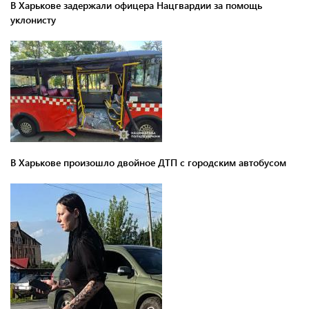
В Харькове задержали офицера Нацгвардии за помощь
уклонисту
В Харькове произошло двойное ДТП с городским автобусом