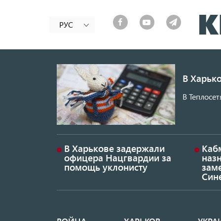
РУС
В Харько
В Теплосет
В Харькове задержали
Каб
офицера Нацгвардии за
наз
помощь уклонисту
заме
Син