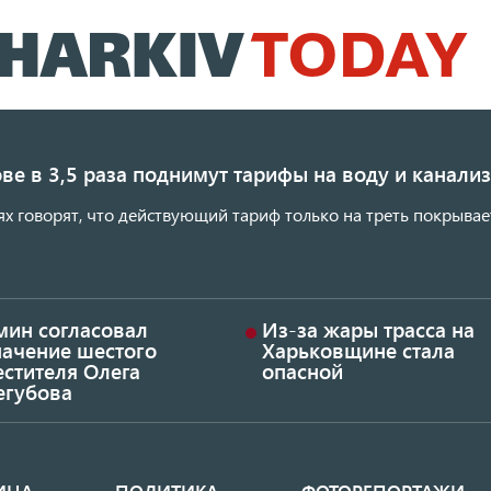
Перейти
к
основному
содержанию
ве в 3,5 раза поднимут тарифы на воду и канал
ях говорят, что действующий тариф только на треть покрывае
мин согласовал
Из-за жары трасса на
начение шестого
Харьковщине стала
стителя Олега
опасной
егубова