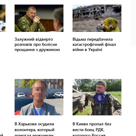
В Харькове осудили
В Киеве пропал без
волонтера, который
вести боец ​​РДК,
ой
помогал мужчинам
которого Россия