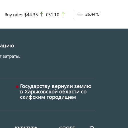
Buy rate:
$44.35
€51.10
26.44°C
up
up
изацию
т затраты.
Государству вернули землю
в Харьковской области со
скифским городищем