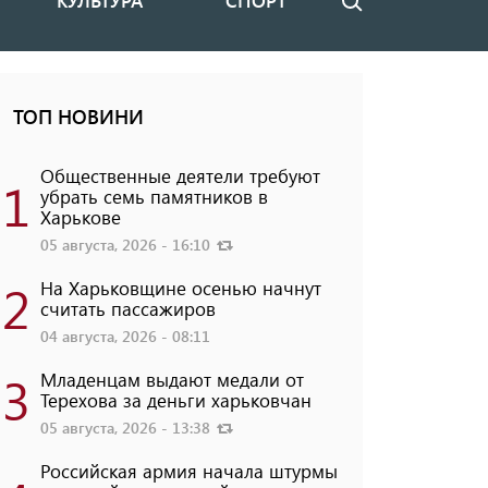
КУЛЬТУРА
СПОРТ
Поиск
ТОП НОВИНИ
Общественные деятели требуют
1
убрать семь памятников в
Харькове
05 августа, 2026 - 16:10
2
На Харьковщине осенью начнут
считать пассажиров
04 августа, 2026 - 08:11
3
Младенцам выдают медали от
Терехова за деньги харьковчан
05 августа, 2026 - 13:38
Российская армия начала штурмы