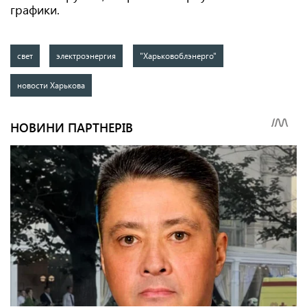
графики.
свет
электроэнергия
"Харьковоблэнерго"
новости Харькова