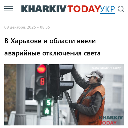
Перейти
УКР
По
к
основному
09 декабря, 2025 - 08:55
содержанию
В Харькове и области ввели
аварийные отключения света
Фото: KHARKIV Today.