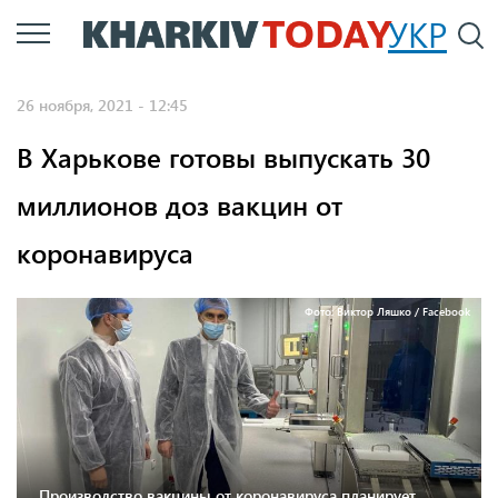
Перейти
УКР
По
к
основному
26 ноября, 2021 - 12:45
содержанию
В Харькове готовы выпускать 30
миллионов доз вакцин от
коронавируса
Фото: Виктор Ляшко / Facebook
Производство вакцины от коронавируса планирует