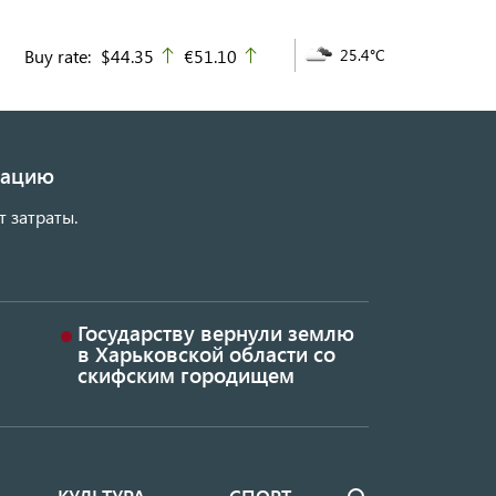
Buy rate:
$44.35
€51.10
25.4°C
up
up
изацию
т затраты.
Государству вернули землю
в Харьковской области со
скифским городищем