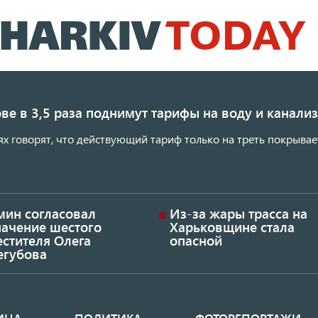
Перейти
к
основному
содержанию
ве в 3,5 раза поднимут тарифы на воду и канал
ях говорят, что действующий тариф только на треть покрывае
мин согласовал
Из-за жары трасса на
начение шестого
Харьковщине стала
стителя Олега
опасной
егубова