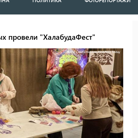
ИНА
ПОЛИТИКА
ФОТОРЕПОРТАЖИ
ых провели "ХалабудаФест"
Фото: Сергій Козлов/KHARKIV Today