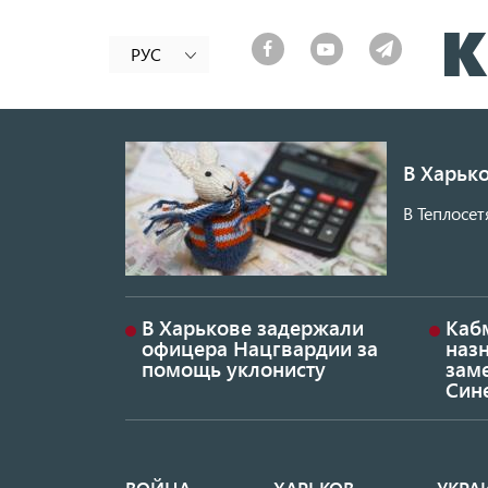
РУС
В Харько
В Теплосет
В Харькове задержали
Каб
офицера Нацгвардии за
наз
помощь уклонисту
заме
Син