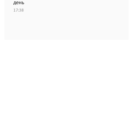
день
17:38