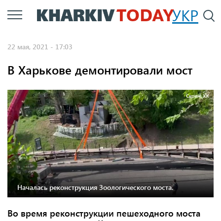
Перейти
УКР
По
к
основному
22 мая, 2021 - 17:03
содержанию
В Харькове демонтировали мост
Скрин: ХХ
Началась реконструкция Зоологического моста.
Во время реконструкции пешеходного моста