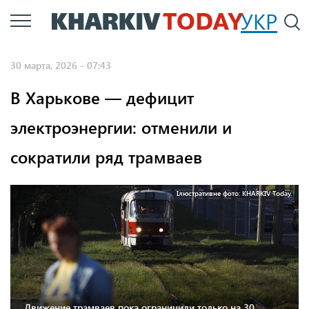
Перейти
УКР
По
к
основному
30 марта, 2026 - 07:43
содержанию
В Харькове — дефицит
электроэнергии: отменили и
сократили ряд трамваев
Ілюстративне фото: KHARKIV Today.
Движение трамваев пока ограничили только на 30