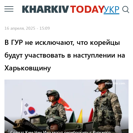
Перейти
УКР
По
к
основному
16 апреля, 2025 - 15:09
содержанию
В ГУР не исключают, что корейцы
будут участвовать в наступлении на
Харьковщину
Фото: bbc.com.
Солдат Ким Чен Ина могут перебросить с Курского