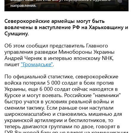
направления.
Северокорейские армейцы могут быть
вовлечены в наступление РФ на Харьковщину и
Сумщину.
Об этом сообщил представитель Главного
управления разведки Минобороны Украины
Андрей Черняк в интервью японскому NHK,
пишет
"Громадське"
.
По официальной статистике, северокорейские
войска потеряли 5 000 солдат в боях против
Украины, еще 6 000 солдат сейчас находятся в
Курске и могут воевать. Российские "наемники"
быстро учатся в условиях реальной войны и
сменили тактику. Если раньше они наступали
широкомасштабно и становились мишенью для
украинской артиллерии и беспилотников, то
теперь двигаются группами по двое, говорят в
ГУР. Языковой барьер не влияет на коммуникации