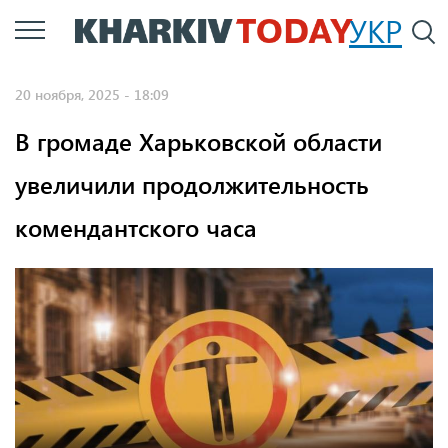
Перейти
УКР
По
к
основному
20 ноября, 2025 - 18:09
содержанию
В громаде Харьковской области
увеличили продолжительность
комендантского часа