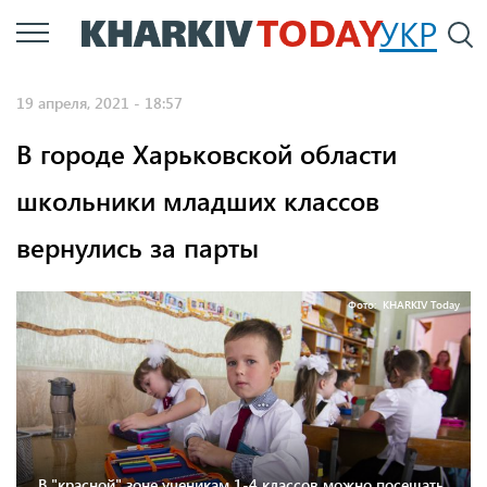
Перейти
УКР
По
к
основному
19 апреля, 2021 - 18:57
содержанию
В городе Харьковской области
школьники младших классов
вернулись за парты
Фото: KHARKIV Today
В "красной" зоне ученикам 1-4 классов можно посещать