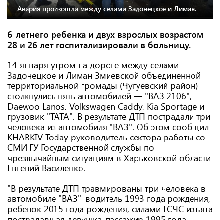
Авария произошла между селами Задонецкое и Лиман.
6-летнего ребенка и двух взрослых возрастом
28 и 26 лет госпитализировали в больницу.
14 января утром на дороге между селами
Задонецкое и Лиман Змиевской объединенной
территориальной громады (Чугуевский район)
столкнулись пять автомобилей — "ВАЗ 2106",
Daewoo Lanos, Volkswagen Caddy, Kia Sportage и
грузовик "ТАТА". В результате ДТП пострадали три
человека из автомобиля "ВАЗ". Об этом сообщил
KHARKIV Today руководитель сектора работы со
СМИ ГУ Государственной службы по
чрезвычайным ситуациям в Харьковской области
Евгений Василенко.
"В результате ДТП травмированы три человека в
автомобиле "ВАЗ": водитель 1993 года рождения,
ребенок 2015 года рождения, силами ГСЧС изъята
пострадавшая девушка-пассажир 1995 года