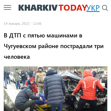
Перейти
УКР
По
к
основному
14 января, 2022 - 12:06
содержанию
В ДТП с пятью машинами в
Чугуевском районе пострадали три
человека
Фото: ГСЧС