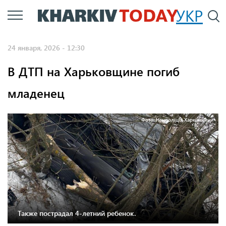
Перейти
УКР
По
к
основному
24 января, 2026 - 12:30
содержанию
В ДТП на Харьковщине погиб
младенец
Фото: Нацполіція Харківщини
Также пострадал 4-летний ребенок.