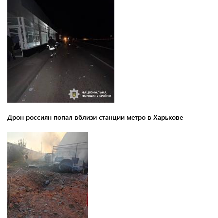
Дрон россиян попал вблизи станции метро в Харькове