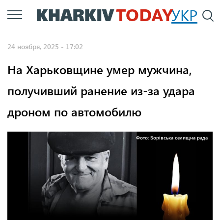
Перейти
УКР
По
к
основному
24 ноября, 2025 - 17:02
содержанию
На Харьковщине умер мужчина,
получивший ранение из-за удара
дроном по автомобилю
Фото: Борівська селищна рада