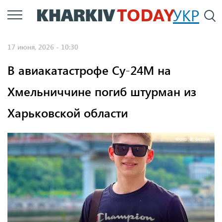
Перейти
УКР
По
к
основному
17 июня, 2026 - 10:30
содержанию
В авиакатастрофе Су-24М на
Хмельниччине погиб штурман из
Харьковской области
Фото: В. Бєлий