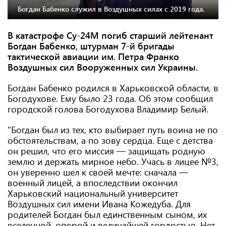
Богдан Бабенко служил в Воздушных силах с 2019 года.
В катастрофе Су-24М погиб старший лейтенант
Богдан Бабенко, штурман 7-й бригады
тактической авиации им. Петра Франко
Воздушных сил Вооруженных сил Украины.
Богдан Бабенко родился в Харьковской области, в
Богодухове. Ему было 23 года. Об этом сообщил
городской голова Богодухова Владимир Белый.
"Богдан был из тех, кто выбирает путь воина не по
обстоятельствам, а по зову сердца. Еще с детства
он решил, что его миссия — защищать родную
землю и держать мирное небо. Учась в лицее №3,
он уверенно шел к своей мечте: сначала —
военный лицей, а впоследствии окончил
Харьковский национальный университет
Воздушных сил имени Ивана Кожедуба. Для
родителей Богдан был единственным сыном, их
вселенной, опорой и величайшей гордостью. Нет