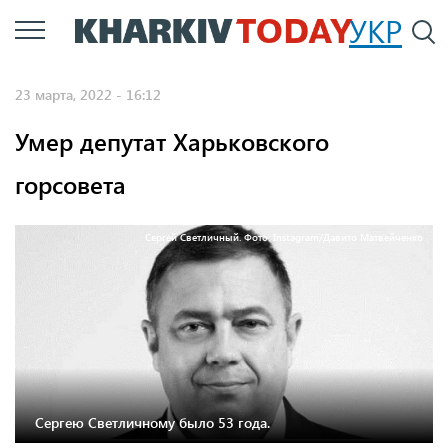
Перейти
УКР
По
к
основному
23 марта, 2022 - 16:12
содержанию
Умер депутат Харьковского
горсовета
Сергей Светличный. Фото: Instagram/Давито Матвейченко
Сергею Светличному было 53 года.