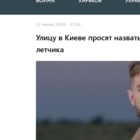
ВОЙНА
ХАРЬКОВ
УКРА
Основная
навигация
17 июля, 2024 - 11:16
Улицу в Киеве просят назват
летчика