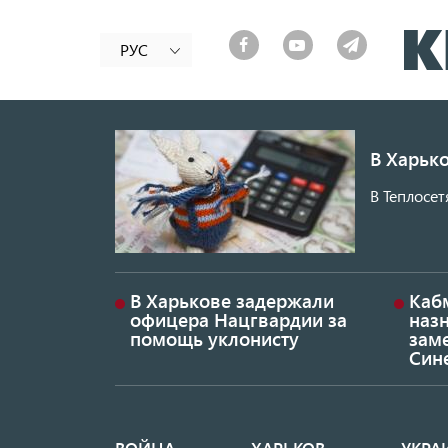
РУС
В Харько
В Теплосет
В Харькове задержали
Каб
офицера Нацгвардии за
наз
помощь уклонисту
заме
Син