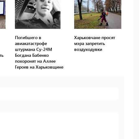
Погибшего в
Харьковчане просят
авиакатастрофе
мэра запретить
штурмана Су-24М
воздуходувки
ть
Богдана Бабенко
похоронят на Аллее
Героев на Харьковщине