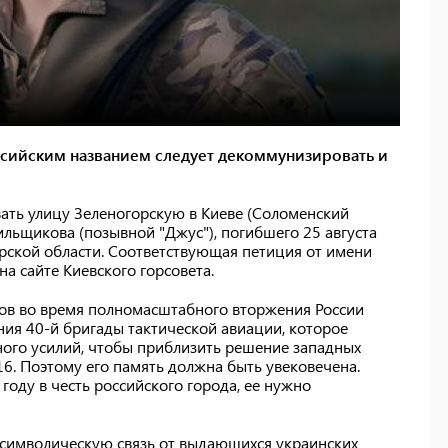
ссийским названием следует декоммунизировать и
вать улицу Зеленогорскую в Киеве (Соломенский
ильщикова (позывной "Джус"), погибшего 25 августа
рской области. Соответствующая петиция от имени
а сайте Киевского горсовета.
ов во время полномасштабного вторжения России
ия 40-й бригады тактической авиации, которое
ного усилий, чтобы приблизить решение западных
16. Поэтому его память должна быть увековечена.
 году в честь российского города, ее нужно
а символическую связь от выдающихся украинских