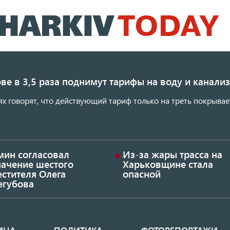
Перейти
к
основному
содержанию
ве в 3,5 раза поднимут тарифы на воду и канал
ях говорят, что действующий тариф только на треть покрывае
мин согласовал
Из-за жары трасса на
начение шестого
Харьковщине стала
стителя Олега
опасной
егубова