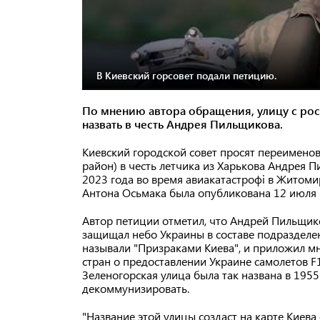
В Киевский горсовет подали петицию.
По мнению автора обращения, улицу с ро
назвать в честь Андрея Пильщикова.
Киевский городской совет просят переимено
район) в честь летчика из Харькова Андрея П
2023 года во время авиакатастрофі в Житоми
Антона Осьмака была опубликована 12 июля н
Автор петиции отметил, что Андрей Пильщик
защищал небо Украины в составе подразделен
называли "Призраками Киева", и приложил м
стран о предоставлении Украине самолетов F
Зеленогорская улица была так названа в 1955
декоммунизировать.
"Название этой улицы создаст на карте Киев