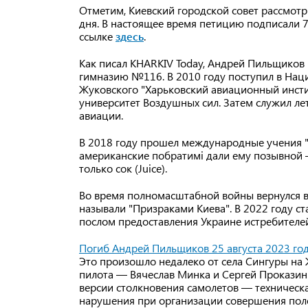
Отметим, Киевский городской совет рассмотр
дня. В настоящее время петицию подписали 
ссылке
здесь
.
Как писал KHARKIV Today, Андрей Пильщиков 
гимназию №116. В 2010 году поступил в Нац
Жуковского "Харьковский авиационный инсти
университет Воздушных сил. Затем служил ле
авиации.
В 2018 году прошел международные учения "Ч
американские побратимі дали ему позывной —
только сок (Juice).
Во время полномасштабной войны вернулся в
называли "Призраками Киева". В 2022 году ста
послом предоставления Украине истребителей
Погиб Андрей Пильщиков 25 августа 2023 го
Это произошло недалеко от села Сингуры н
пилота — Вячеслав Минка и Сергей Проказин.
версии столкновения самолетов — техническа
нарушения при организации совершения пол