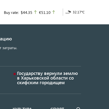
Buy rate:
$44.35
€51.10
32.17°C
up
up
изацию
т затраты.
Государству вернули землю
в Харьковской области со
скифским городищем