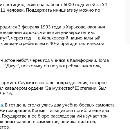
ит петицию, если она наберет 6000 подписей за 54
711 человек. Поддержать инициативу можно по
родился 3 февраля 1993 года в Харькове, окончил
иональный аэрокосмический университет им.
тут", через год — в Харьковский национальный
тчиком-истребителем в 40-й бригаде тактической
истое небо", через год учился в Калифорнии. Тогда
 "Джус", поскольку он не употреблял алкоголь,
 армию. Служил в составе подразделения, которое
л кавалером ордена "За мужество" III степени. Был
 F-16.
да
. В тот день столкнулись два учебно-боевых самолета.
а Житомирщине. Кроме Пильщикова погибли еще два
 Государственное бюро расследований изучает три
я неисправность самолетов, ошибка пилотов,
етов.