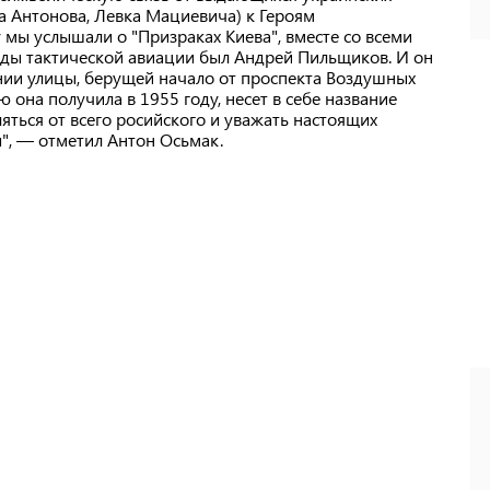
а Антонова, Левка Мациевича) к Героям
 мы услышали о "Призраках Киева", вместе со всеми
ады тактической авиации был Андрей Пильщиков. И он
нии улицы, берущей начало от проспекта Воздушных
 она получила в 1955 году, несет в себе название
яться от всего росийского и уважать настоящих
", — отметил Антон Осьмак.