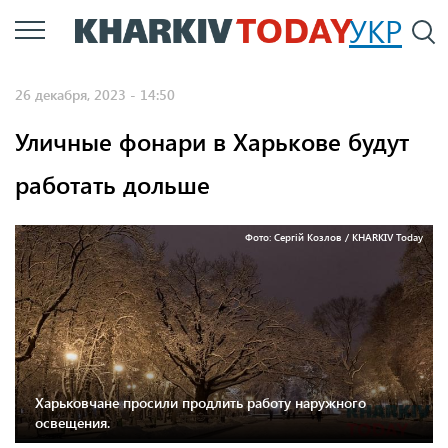
Перейти
УКР
По
к
основному
26 декабря, 2023 - 14:50
содержанию
Уличные фонари в Харькове будут
работать дольше
Фото: Сергій Козлов / KHARKIV Today
Харьковчане просили продлить работу наружного
освещения.