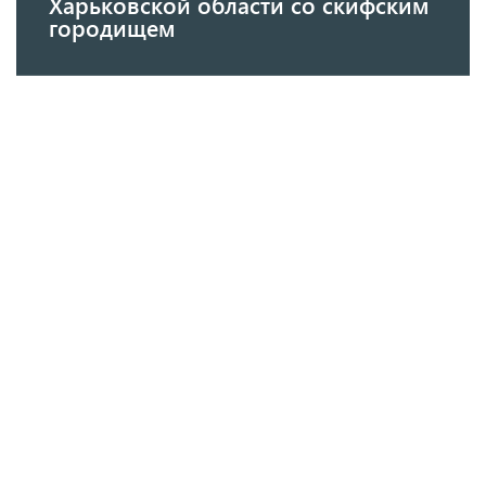
Харьковской области со скифским
городищем