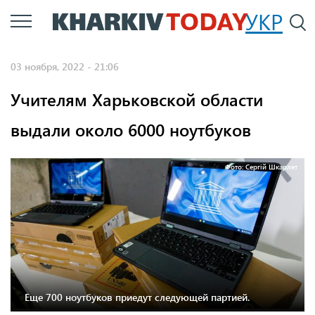
Перейти
УКР
По
к
основному
03 ноября, 2022 - 21:06
содержанию
Учителям Харьковской области
выдали около 6000 ноутбуков
Фото: Сергій Шкарлет
Еще 700 ноутбуков приедут следующей партией.