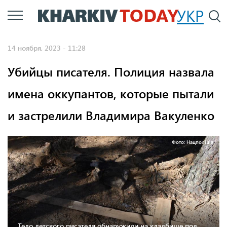
Перейти
УКР
По
к
основному
14 ноября, 2023 - 11:28
содержанию
Убийцы писателя. Полиция назвала
имена оккупантов, которые пытали
и застрелили Владимира Вакуленко
Фото: Нацполіція.
Тело детского писателя обнаружили на кладбище под