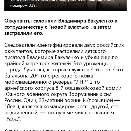
номером 319.
Оккупанты склоняли Владимира Вакуленко к
сотрудничеству с "новой властью", а затем
застрелили его.
Следователи идентифицировали двух российских
оккупантов, которые застрелили детского
писателя Владимира Вакуленко и убили еще по
крайней мере трех жителей. Это уроженцы
города Луганска, которые служат в 4-й роте 4-го
батальона 204-го стрелкового полка
мобилизационного резерва "ЛНР" 2-го
армейского корпуса 8-й общевойсковой армии
Южного военного округа Вооруженных сил
России. Один, 33-летний военный (позывной —
"Лев"), является командиром роты, другой, его
подчиненный, — это пулеметчик с позывным
"Удод".
Как установило следствие, в прошлом году они