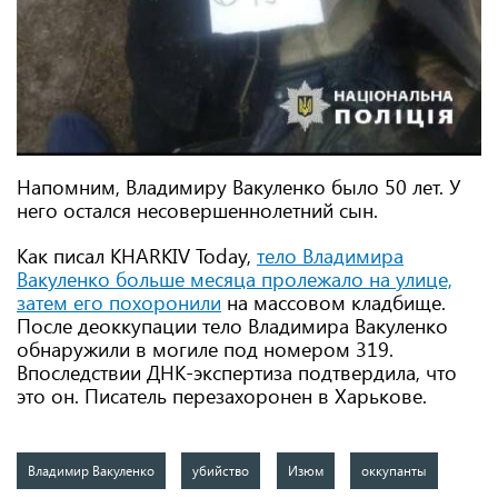
Напомним, Владимиру Вакуленко было 50 лет. У
него остался несовершеннолетний сын.
Как писал KHARKIV Today,
тело Владимира
Вакуленко больше месяца пролежало на улице,
затем его похоронили
на массовом кладбище.
После деоккупации тело Владимира Вакуленко
обнаружили в могиле под номером 319.
Впоследствии ДНК-экспертиза подтвердила, что
это он. Писатель перезахоронен в Харькове.
Владимир Вакуленко
убийство
Изюм
оккупанты