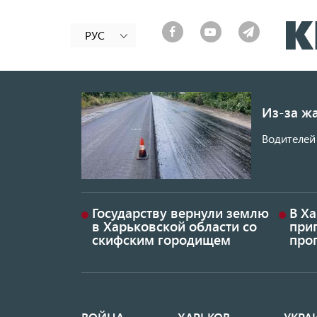
РУС
Из-за ж
Водителей 
Государству вернули землю
В Х
в Харьковской области со
приг
скифским городищем
проп