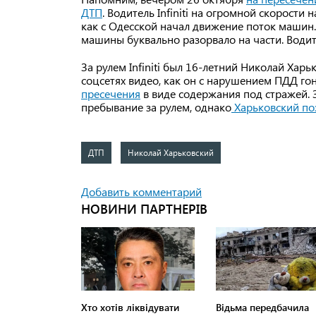
ДТП
. Водитель Infiniti на огромной скорости 
как с Одесской начал движение поток машин. In
машины буквально разорвало на части. Водител
За рулем Infiniti был 16-летний Николай Хар
соцсетях видео, как он с нарушением ПДД го
пресечения
в виде содержания под стражей. 
пребывание за рулем, однако
Харьковский поз
ДТП
Николай Харьковский
Добавить комментарий