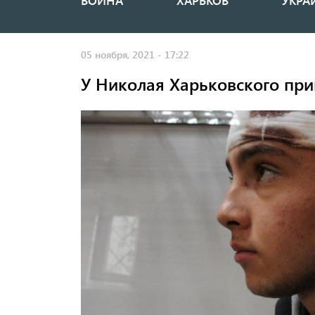
ВОЙНА
ХАРЬКОВ
УКРА
Основная
навигация
05 ноября, 2021 - 17:22
У Николая Харьковского при