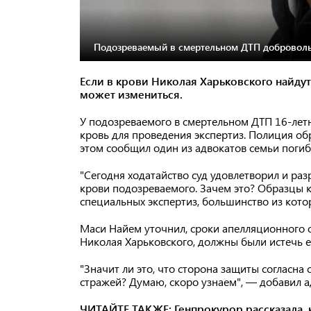
Подозреваемый в смертельном ДТП добровольн
Если в крови Николая Харьковского найдут
может измениться.
У подозреваемого в смертельном ДТП 16-лет
кровь для проведения экспертиз. Полиция об
этом сообщил один из адвокатов семьи поги
"Сегодня ходатайство суд удовлетворил и ра
крови подозреваемого. Зачем это? Образцы 
специальных экспертиз, большинство из кото
Маси Найем уточнил, сроки апелляционного 
Николая Харьковского, должны были истечь е
"Значит ли это, что сторона защиты согласн
стражей? Думаю, скоро узнаем", — добавил а
ЧИТАЙТЕ ТАКЖЕ:
Генпрокурор рассказала,