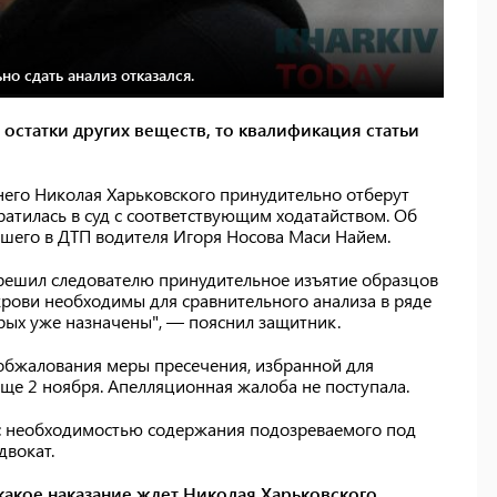
о сдать анализ отказался.
 остатки других веществ, то квалификация статьи
него Николая Харьковского принудительно отберут
ратилась в суд с соответствующим ходатайством. Об
бшего в ДТП водителя Игоря Носова Маси Найем.
зрешил следователю принудительное изъятие образцов
крови необходимы для сравнительного анализа в ряде
рых уже назначены", — пояснил защитник.
обжалования меры пресечения, избранной для
ще 2 ноября. Апелляционная жалоба не поступала.
а с необходимостью содержания подозреваемого под
двокат.
 какое наказание ждет Николая Харьковского