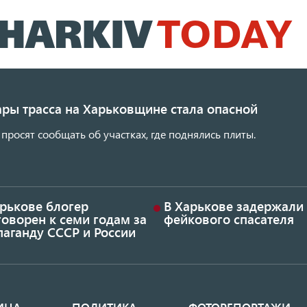
Перейти
к
основному
содержанию
ары трасса на Харьковщине стала опасной
просят сообщать об участках, где поднялись плиты.
арькове блогер
В Харькове задержали
оворен к семи годам за
фейкового спасателя
аганду СССР и России