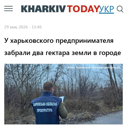
Перейти
УКР
По
к
основному
29 мая, 2026 - 11:46
содержанию
У харьковского предпринимателя
забрали два гектара земли в городе
Фото: Харківська обласна прокуратура