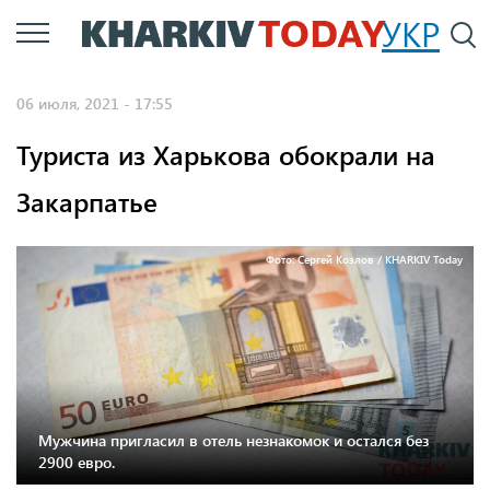
Перейти
УКР
По
к
основному
06 июля, 2021 - 17:55
содержанию
Туриста из Харькова обокрали на
Закарпатье
Фото: Сергей Козлов / KHARKIV Today
Мужчина пригласил в отель незнакомок и остался без
2900 евро.