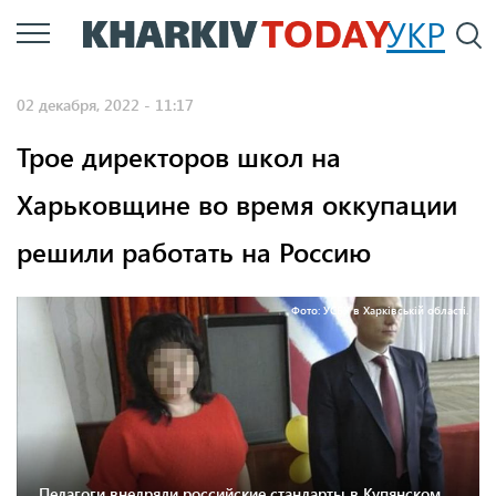
Перейти
УКР
По
к
основному
02 декабря, 2022 - 11:17
содержанию
Трое директоров школ на
Харьковщине во время оккупации
решили работать на Россию
Фото: УСБУ в Харківській області.
Педагоги внедряли российские стандарты в Купянском