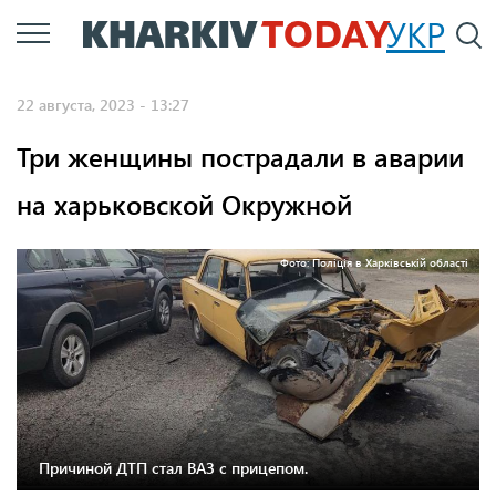
Перейти
УКР
По
к
основному
22 августа, 2023 - 13:27
содержанию
Три женщины пострадали в аварии
на харьковской Окружной
Фото: Поліція в Харківській області
Причиной ДТП стал ВАЗ с прицепом.