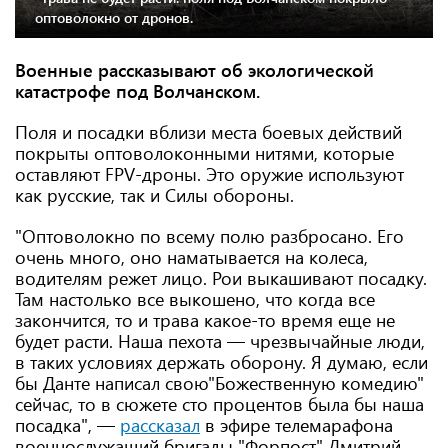
оптоволокно от дронов.
Военные рассказывают об экологической
катастрофе под Волчанском.
Поля и посадки вблизи места боевых действий
покрыты оптоволоконными нитями, которые
оставляют FPV-дроны. Это оружие используют
как русские, так и Силы обороны.
"Оптоволокно по всему полю разбросано. Его
очень много, оно наматывается на колеса,
водителям режет лицо. Рои выкашивают посадку.
Там настолько все выкошено, что когда все
закончится, то и трава какое-то время еще не
будет расти. Наша пехота — чрезвычайные люди,
в таких условиях держать оборону. Я думаю, если
бы Данте написал свою"Божественную комедию"
сейчас, то в сюжете сто процентов была бы наша
посадка", —
рассказал
в эфире телемарафона
военнослужащий бригады "Форпост" Дмитрий