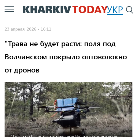
Перейти
УКР
По
к
основному
23 апреля, 2026 - 16:11
содержанию
"Трава не будет расти: поля под
Волчанском покрыло оптоволокно
от дронов
Фото: АрміяInform
"Трава не будет расти: поля под Волчанском покрыло