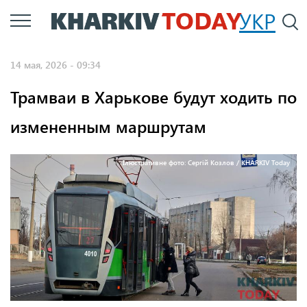
Перейти
УКР
По
к
основному
14 мая, 2026 - 09:34
содержанию
Трамваи в Харькове будут ходить по
измененным маршрутам
Ілюстративне фото: Сергій Козлов / KHARKIV Today