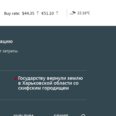
Buy rate:
$44.35
€51.10
22.16°C
up
up
изацию
т затраты.
Государству вернули землю
в Харьковской области со
скифским городищем