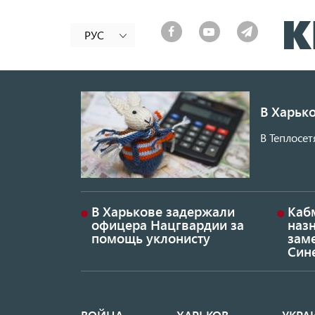
РУС
В Харько
В Теплосет
В Харькове задержали
Каб
офицера Нацгвардии за
наз
помощь уклонисту
заме
Син