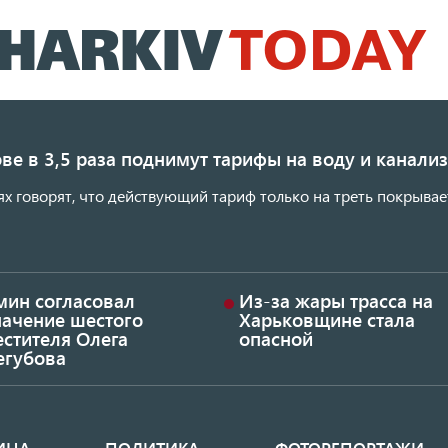
Перейти
к
основному
содержанию
ве в 3,5 раза поднимут тарифы на воду и канал
ях говорят, что действующий тариф только на треть покрывае
мин согласовал
Из-за жары трасса на
начение шестого
Харьковщине стала
стителя Олега
опасной
егубова