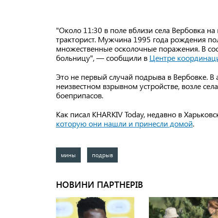
"Около 11:30 в поле вблизи села Вербовка н
тракторист. Мужчина 1995 года рождения п
множественные осколочные поражения. В сос
больницу", — сообщили в
Центре
координаци
Это не первый случай подрыва в Вербовке. В 
неизвестном взрывном устройстве, возле сел
боеприпасов.
Как писал KHARKIV Today, недавно в Харьков
которую они нашли и принесли домой
.
мины
подрыв