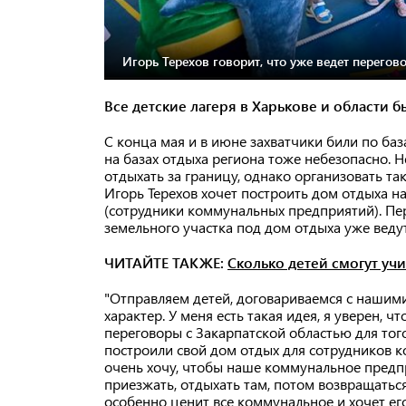
Игорь Терехов говорит, что уже ведет перего
Все детские лагеря в Харькове и области 
С конца мая и в июне захватчики били по баз
на базах отдыха региона тоже небезопасно. 
отдыхать за границу, однако организовать та
Игорь Терехов хочет построить дом отдыха на
(сотрудники коммунальных предприятий). Пе
земельного участка под дом отдыха уже ведут
ЧИТАЙТЕ ТАКЖЕ:
Сколько детей смогут учи
"Отправляем детей, договариваемся с нашим
характер. У меня есть такая идея, я уверен, 
переговоры с Закарпатской областью для тог
построили свой дом отдых для сотрудников к
очень хочу, чтобы наше коммунальное предп
приезжать, отдыхать там, потом возвращатьс
особенно ценит все коммунальное и хочет его