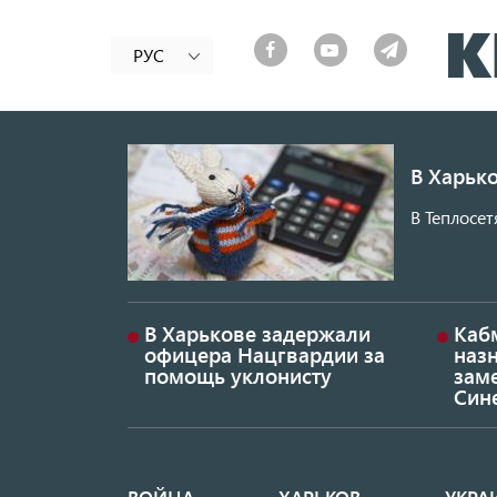
РУС
В Харько
В Теплосет
В Харькове задержали
Каб
офицера Нацгвардии за
наз
помощь уклонисту
заме
Син