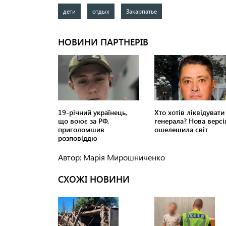
дети
отдых
Закарпатье
Автор: Марія Мирошниченко
СХОЖІ НОВИНИ