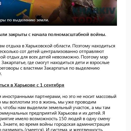
воры по выделению земли.
были закрыты с начала полномасштабной войны.
ам отдыха в Харьковской области. Поэтому находиться
Несколько сот детей централизованно отправляют
кой отдых для всех детей невозможно. Поэтому мэр
 Закарпатье, где смогут находиться дети и взрослые
реговоры с властями Закарпатья по выделению
.
ться в Харькове с 1 сентября
и иностранными партнерами, но это не носит массовый
что мы воплотим это в жизнь, мы уже проводим
о, чтобы нам выделили земельный участок, а мы там
оммунальных предприятий Харькова и их детей. Я
риятие имело возможность 150 людей в одну смену
я. Знаете, во время войны городская администрация
 развивать (смеется). И система, и жертвенность