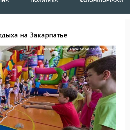
ИНА
ПОЛИТИКА
ФОТОРЕПОРТАЖИ
тдыха на Закарпатье
Ілюстративне фото: Сергій Козлов / KHARKIV Today