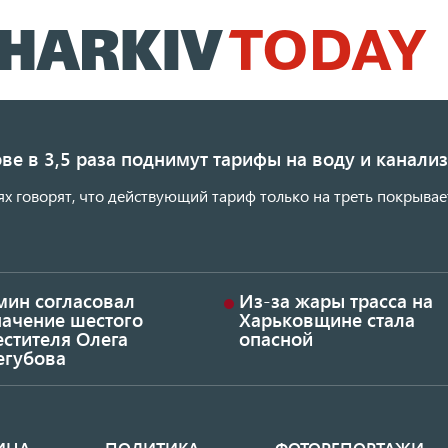
Перейти
к
основному
содержанию
ве в 3,5 раза поднимут тарифы на воду и канал
ях говорят, что действующий тариф только на треть покрывае
мин согласовал
Из-за жары трасса на
начение шестого
Харьковщине стала
стителя Олега
опасной
егубова