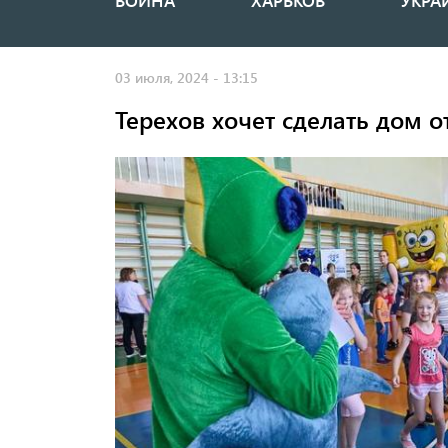
ВОЙНА
ХАРЬКОВ
УКРА
Основная
навигация
03 июля, 2024 - 13:15
Терехов хочет сделать дом о