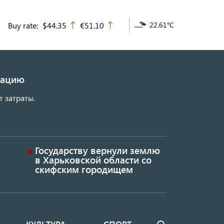
Buy rate:
$44.35
€51.10
22.61°C
up
up
изацию
т затраты.
Государству вернули землю
в Харьковской области со
скифским городищем