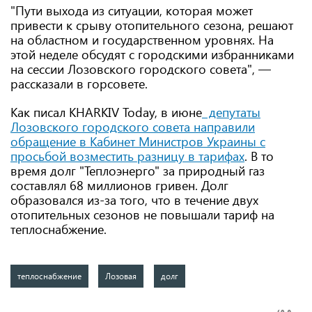
"Пути выхода из ситуации, которая может
привести к срыву отопительного сезона, решают
на областном и государственном уровнях. На
этой неделе обсудят с городскими избранниками
на сессии Лозовского городского совета", —
рассказали в горсовете.
Как писал KHARKIV Today, в июне
депутаты
Лозовского городского совета направили
обращение в Кабинет Министров Украины с
просьбой возместить разницу в тарифах
. В то
время долг "Теплоэнерго" за природный газ
составлял 68 миллионов гривен. Долг
образовался из-за того, что в течение двух
отопительных сезонов не повышали тариф на
теплоснабжение.
теплоснабжение
Лозовая
долг