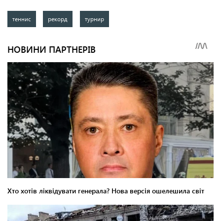
теннис
рекорд
турнир