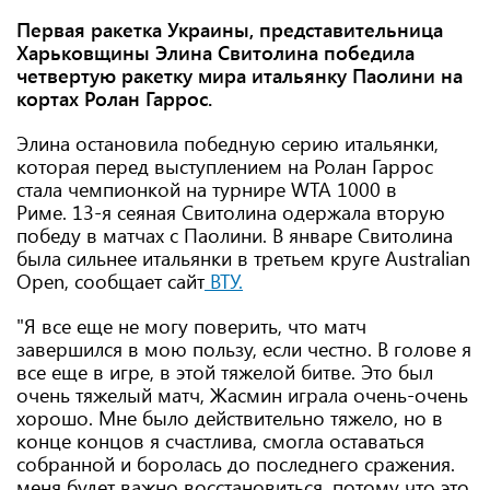
Первая ракетка Украины, представительница
Харьковщины Элина Свитолина победила
четвертую ракетку мира итальянку Паолини на
кортах Ролан Гаррос.
Элина остановила победную серию итальянки,
которая перед выступлением на Ролан Гаррос
стала чемпионкой на турнире WTA 1000 в
Риме. 13-я сеяная Свитолина одержала вторую
победу в матчах с Паолини. В январе Свитолина
была сильнее итальянки в третьем круге Australian
Open, сообщает сайт
ВТУ.
"Я все еще не могу поверить, что матч
завершился в мою пользу, если честно. В голове я
все еще в игре, в этой тяжелой битве. Это был
очень тяжелый матч, Жасмин играла очень-очень
хорошо. Мне было действительно тяжело, но в
конце концов я счастлива, смогла оставаться
собранной и боролась до последнего сражения.
меня будет важно восстановиться, потому что это