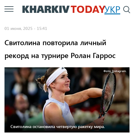
Перейти
УКР
По
к
основному
01 июня, 2025 - 15:41
содержанию
Свитолина повторила личный
рекорд на турнире Ролан Гаррос
Фото: Іnstagram.
Свитолина остановила четвертую ракетку мира.