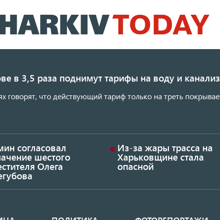
Перейти
к
основному
содержанию
ве в 3,5 раза поднимут тарифы на воду и канал
ях говорят, что действующий тариф только на треть покрывае
мин согласовал
Из-за жары трасса на
начение шестого
Харьковщине стала
стителя Олега
опасной
егубова