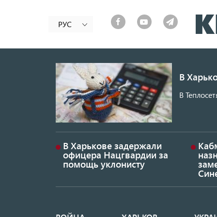
РУС
В Харько
В Теплосет
В Харькове задержали
Каб
офицера Нацгвардии за
наз
помощь уклонисту
заме
Син