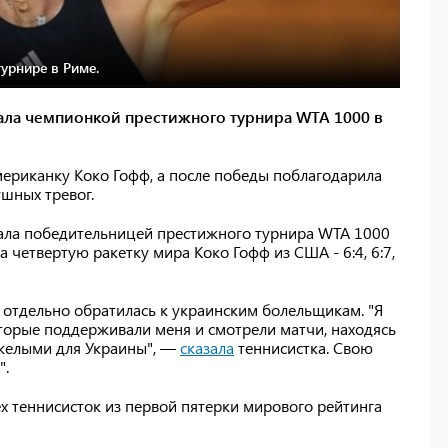
урнире в Риме.
стала чемпионкой престижного турнира WTA 1000 в
мериканку Коко Гофф, а после победы поблагодарила
шных тревог.
тала победительницей престижного турнира WTA 1000
 четвертую ракетку мира Коко Гофф из США - 6:4, 6:7,
отдельно обратилась к украинским болельщикам. "Я
оторые поддерживали меня и смотрели матчи, находясь
яжелыми для Украины", —
сказала
теннисистка. Свою
".
ех теннисисток из первой пятерки мирового рейтинга