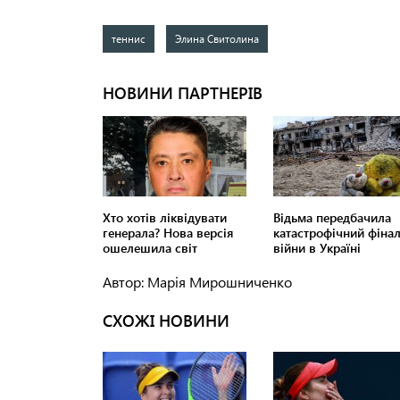
теннис
Элина Свитолина
Автор: Марія Мирошниченко
СХОЖІ НОВИНИ