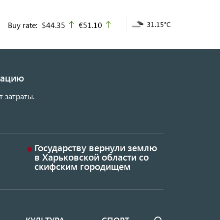
Buy rate:
$44.35
€51.10
31.15°C
up
up
изацию
т затраты.
Государству вернули землю
в Харьковской области со
скифским городищем