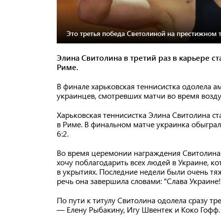
Это третья победа Светолиной на престижном т
Элина Свитолина в третий раз в карьере 
Риме.
В финале харьковская теннисистка одолела а
украинцев, смотревших матчи во время возду
Харьковская теннисистка Элина Свитолина с
в Риме. В финальном матче украинка обыграла
6:2.
Во время церемонии награждения Свитолина 
хочу поблагодарить всех людей в Украине, к
в укрытиях. Последние недели были очень т
речь она завершила словами: "Слава Украине!
По пути к титулу Свитолина одолела сразу тр
— Елену Рыбакину, Игу Швентек и Коко Гофф.