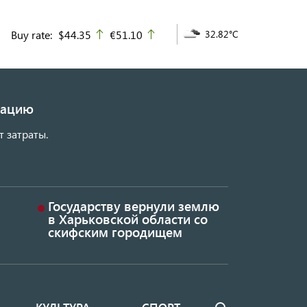
Buy rate:
$44.35
€51.10
32.82°C
up
up
изацию
т затраты.
Государству вернули землю
в Харьковской области со
скифским городищем