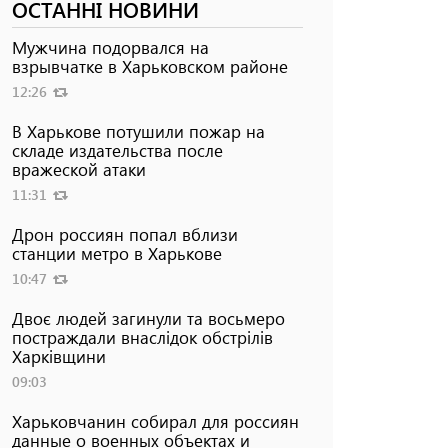
ОСТАННІ НОВИНИ
Мужчина подорвался на
взрывчатке в Харьковском районе
12:26
В Харькове потушили пожар на
складе издательства после
вражеской атаки
11:31
Дрон россиян попал вблизи
станции метро в Харькове
10:47
Двоє людей загинули та восьмеро
постраждали внаслідок обстрілів
Харківщини
09:03
Харьковчанин собирал для россиян
данные о военных объектах и ​​