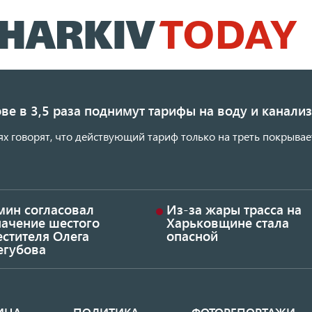
Перейти
к
основному
содержанию
ве в 3,5 раза поднимут тарифы на воду и канал
ях говорят, что действующий тариф только на треть покрывае
мин согласовал
Из-за жары трасса на
начение шестого
Харьковщине стала
стителя Олега
опасной
егубова