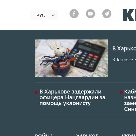
РУС
В Харько
В Теплосет
В Харькове задержали
Каб
офицера Нацгвардии за
наз
помощь уклонисту
заме
Син