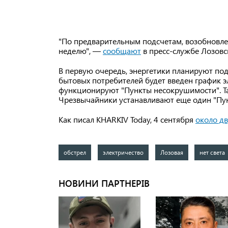
"По предварительным подсчетам, возобновл
неделю", —
сообщают
в пресс-службе Лозовск
В первую очередь, энергетики планируют под
бытовых потребителей будет введен график
функционируют "Пункты несокрушимости". Та
Чрезвычайники устанавливают еще один "Пун
Как писал KHARKIV Today, 4 сентября
около дв
обстрел
электричество
Лозовая
нет света