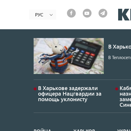
РУС
В Харько
В Теплосет
В Харькове задержали
Каб
офицера Нацгвардии за
наз
помощь уклонисту
заме
Син