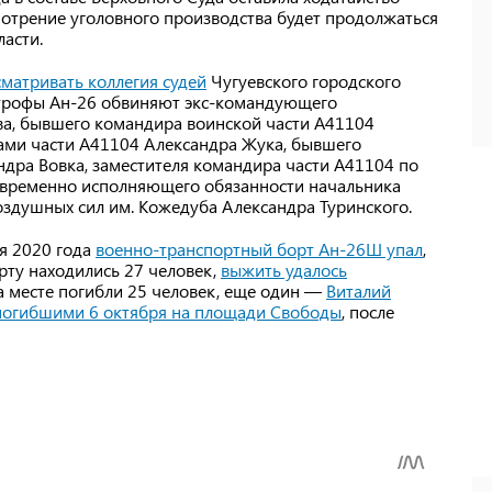
мотрение уголовного производства будет продолжаться
ласти.
сматривать коллегия судей
Чугуевского городского
астрофы Ан-26 обвиняют экс-командующего
а, бывшего командира воинской части А41104
тами части А41104 Александра Жука, бывшего
ндра Вовка, заместителя командира части А41104 по
 временно исполняющего обязанности начальника
оздушных сил им. Кожедуба Александра Туринского.
ря 2020 года
военно-транспортный борт Ан-26Ш упал
,
орту находились 27 человек,
выжить удалось
На месте погибли 25 человек, еще один —
Виталий
погибшими 6 октября на площади Свободы
, после