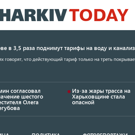
Перейти
к
основному
содержанию
ве в 3,5 раза поднимут тарифы на воду и канал
ях говорят, что действующий тариф только на треть покрывае
мин согласовал
Из-за жары трасса на
начение шестого
Харьковщине стала
стителя Олега
опасной
егубова