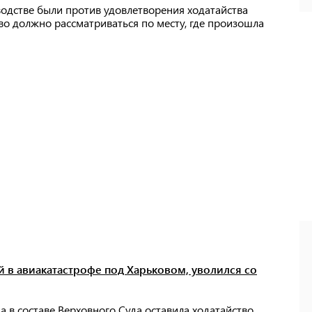
одстве были против удовлетворения ходатайства
во должно рассматриваться по месту, где произошла
 в авиакатастрофе под Харьковом, уволился со
а в составе Верховного Суда оставила ходатайство