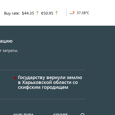
Buy rate:
$44.35
€50.95
37.38°C
up
up
изацию
т затраты.
Государству вернули землю
в Харьковской области со
скифским городищем