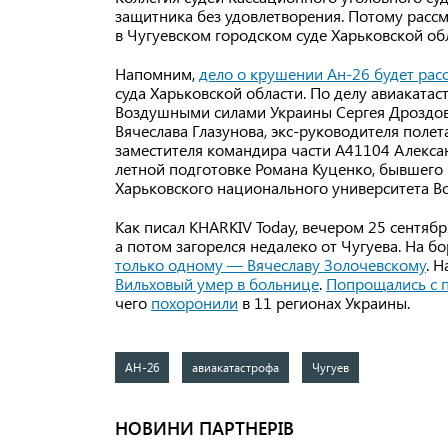
защитника без удовлетворения. Потому расс
в Чугуевском городском суде Харьковской об
Напомним,
дело о крушении Ан-26 будет рас
суда Харьковской области. По делу авиакат
Воздушными силами Украины Сергея Дроздов
Вячеслава Глазунова, экс-руководителя поле
заместителя командира части А41104 Алекса
летной подготовке Романа Куценко, бывшего
Харьковского национального университета В
Как писал KHARKIV Today, вечером 25 сентяб
а потом загорелся недалеко от Чугуева. На б
только одному — Вячеславу Золочевскому
. 
Вильховый умер в больнице
.
Попрощались с 
чего
похоронили
в 11 регионах Украины.
АН-26
авиакатастрофа
Чугуев