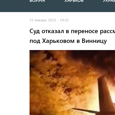
ВОЙНА
ХАРЬКОВ
УКРА
Основная
навигация
31 января, 2022 - 14:32
Суд отказал в переносе рас
под Харьковом в Винницу