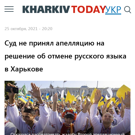
Перейти
УКР
По
к
основному
25 октября, 2021 - 20:20
содержанию
Суд не принял апелляцию на
решение об отмене русского языка
в Харькове
Отказался рассматривать жалобу Второй апелляционный