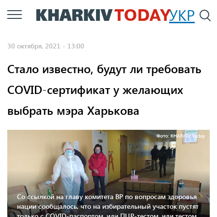
Перейти
УКР
По
к
основному
30 октября, 2021 - 13:00
содержанию
Стало известно, будут ли требовать
COVID-сертификат у желающих
выбрать мэра Харькова
Фото: KHARKIV Today
Со ссылкой на главу комитета ВР по вопросам здоровья
нации сообщалось, что на избирательный участок пустят
только с COVID-паспортом, или ПЦР-тестом, или тестом