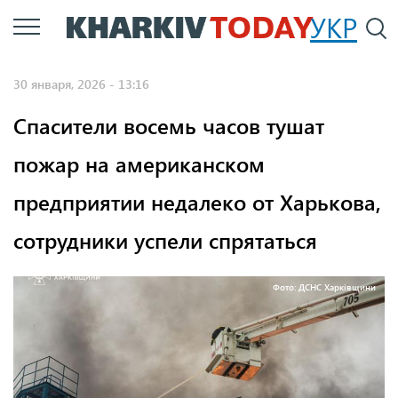
Перейти
УКР
По
к
основному
30 января, 2026 - 13:16
содержанию
Спасители восемь часов тушат
пожар на американском
предприятии недалеко от Харькова,
сотрудники успели спрятаться
Фото: ДСНС Харківщини